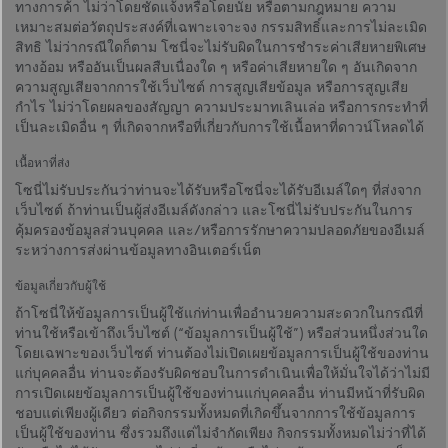
ทางการค้า ไม่ว่าโดยชัดแจ้งหรือโดยนัย หรือตามกฎหมาย ความ
เหมาะสมต่อวัตถุประสงค์ที่เฉพาะเจาะจง กรรมสิทธิ์และการไม่ละเมิด
สิทธิ ไม่ว่ากรณีใดก็ตาม โซนี่จะไม่รับผิดในการชำระค่าเสียหายพิเศษ
ทางอ้อม หรืออันเป็นผลสืบเนื่องใด ๆ หรือค่าเสียหายใด ๆ อันเกิดจาก
ความสูญเสียจากการใช้เว็บไซต์ การสูญเสียข้อมูล หรือการสูญเสีย
กำไร ไม่ว่าโดยผลของสัญญา ความประมาทเลินเล่อ หรือการกระทำที่
เป็นละเมิดอื่น ๆ ที่เกิดจากหรือที่เกี่ยวกับการใช้เนื้อหาที่ดาวน์โหลดได้
เนื้อหาที่ส่ง
โซนี่ไม่รับประกันว่าท่านจะได้รับหรือโซนี่จะได้รับอีเมล์ใดๆ ที่ส่งจาก
เว็บไซต์ ถ้าท่านเป็นผู้ส่งอีเมล์ดังกล่าว และโซนี่ไม่รับประกันในการ
คุ้มครองข้อมูลส่วนบุคคล และ/หรือการรักษาความปลอดภัยของอีเมล์
ระหว่างการส่งผ่านข้อมูลทางอินเตอร์เน็ต
ข้อมูลเกี่ยวกับผู้ใช้
ถ้าโซนี่ให้ข้อมูลการเป็นผู้ใช้แก่ท่านเพื่ออำนวยความสะดวกในกรณีที่
ท่านใช้หรือเข้าถึงเว็บไซต์ (“ข้อมูลการเป็นผู้ใช้”) หรือส่วนหนึ่งส่วนใด
โดยเฉพาะของเว็บไซต์ ท่านต้องไม่เปิดเผยข้อมูลการเป็นผู้ใช้ของท่าน
แก่บุคคลอื่น ท่านจะต้องรับผิดชอบในการดำเนินเพื่อให้มั่นใจได้ว่าไม่มี
การเปิดเผยข้อมูลการเป็นผู้ใช้ของท่านแก่บุคคลอื่น ท่านมีหน้าที่รับผิด
ชอบแต่เพียงผู้เดียว ต่อกิจกรรมทั้งหมดที่เกิดขึ้นจากการใช้ข้อมูลการ
เป็นผู้ใช้ของท่าน ซึ่งรวมถึงแต่ไม่จำกัดเพียง กิจกรรมทั้งหมดไม่ว่าที่ได้