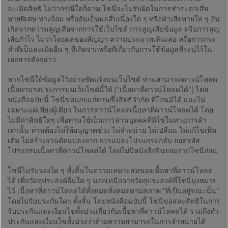
ละเมิดสิทธิ ไม่ว่ากรณีใดก็ตาม โซนี่จะไม่รับผิดในการชำระค่าเสีย
หายพิเศษ ทางอ้อม หรืออันเป็นผลสืบเนื่องใด ๆ หรือค่าเสียหายใด ๆ อัน
เกิดจากความสูญเสียจากการใช้เว็บไซต์ การสูญเสียข้อมูล หรือการสูญ
เสียกำไร ไม่ว่าโดยผลของสัญญา ความประมาทเลินเล่อ หรือการกระ
ทำที่เป็นละเมิดอื่น ๆ ที่เกิดจากหรือที่เกี่ยวกับการใช้ข้อมูลที่ระบุไว้ใน
เอกสารดังกล่าว
หากโซนี่ให้ข้อมูลไว้อย่างชัดแจ้งบนเว็บไซต์ ท่านสามารถดาวน์โหลด
เนื้อหาบางประการบนเว็บไซต์นี้ได้ (“เนื้อหาที่ดาวน์โหลดได้”) โดย
หนังสือฉบับนี้ โซนี่ขอมอบแก่ท่านซึ่งสิทธิจำกัด ที่โอนมิได้ และไม่
เฉพาะแต่เพียงผู้เดียว ในการดาวน์โหลดเนื้อหาที่ดาวน์โหลดได้ โดย
ไม่มีค่าสิทธิใดๆ เพื่อท่านใช้เป็นการส่วนบุคคลที่มิใช่ในทางการค้า
เท่านั้น ท่านต้องไม่ให้อนุญาตช่วง ไม่จำหน่าย ไม่เปลี่ยน ไม่แก้ไขเพิ่ม
เติม ไม่สร้างงานดัดแปลงจาก การแปลงโปรแกรมกลับ ถอดรหัส
โปรแกรมเนื้อหาที่ดาวน์โหลดได้ โดยไม่มีหนังสือยินยอมจากโซนี่ก่อน
โซนี่ไม่รับรองใด ๆ ทั้งสิ้นในความเหมาะสมของเนื้อหาที่ดาวน์โหลด
ได้ เพื่อวัตถุประสงค์อื่นใด ๆ นอกเหนือจากวัตถุประสงค์ที่โซนี่มุ่งหมาย
ไว้ เนื้อหาที่ดาวน์โหลดได้ทั้งหมดทั้งหมดตามสภาพ “ที่เป็นอยู่ขณะนั้น”
โดยไม่รับประกันใดๆ ทั้งสิ้น โดยหนังสือฉบับนี้ โซนี่ขอสละสิทธิในการ
รับประกันและเงื่อนไขทั้งปวงเกี่ยวกับเนื้อหาที่ดาวน์โหลดได้ รวมถึงคำ
ประกันและเงื่อนไขทั้งปวงว่าด้วยความสามารถในการจำหน่ายได้